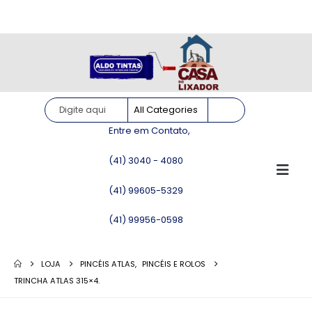
Site somente para consulta de preços. Vendas somente pelo
WhatsApp!
Entre em Contato,
(41) 3040 - 4080
(41) 99605-5329
(41) 99956-0598
LOJA
PINCÉIS ATLAS
,
PINCÉIS E ROLOS
TRINCHA ATLAS 315×4.