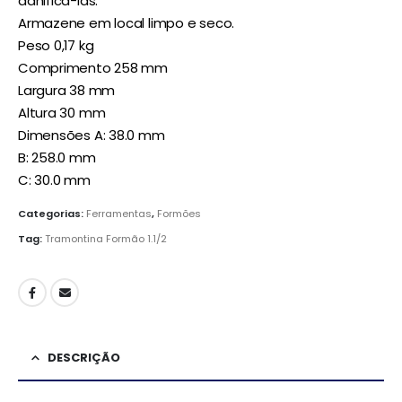
danificá-las.
Armazene em local limpo e seco.
Peso 0,17 kg
Comprimento 258 mm
Largura 38 mm
Altura 30 mm
Dimensões A: 38.0 mm
B: 258.0 mm
C: 30.0 mm
Categorias:
Ferramentas
,
Formões
Tag:
Tramontina Formão 1.1/2
DESCRIÇÃO