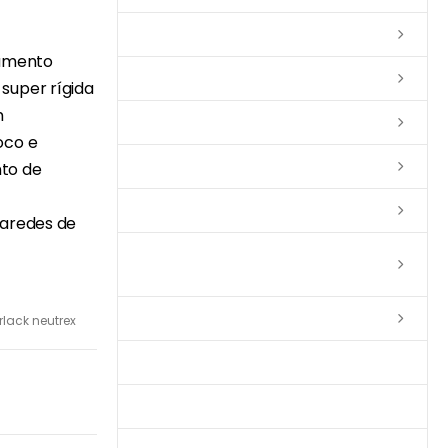
Lixas
bamento
Solventes
super rígida
m
Complementos
oco e
Massas
to de
Impermeabilizantes
paredes de
Limpadores e Renovadores de
Piso de Madeira
Fitas
lack neutrex
Produtos p/ Limpeza
Parquet de Imbuía