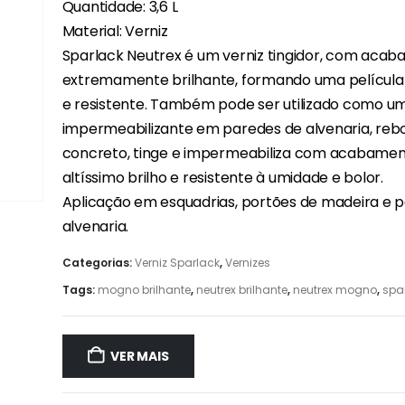
Quantidade: 3,6 L
Material: Verniz
Sparlack Neutrex é um verniz tingidor, com aca
extremamente brilhante, formando uma película 
e resistente. Também pode ser utilizado como u
impermeabilizante em paredes de alvenaria, reb
concreto, tinge e impermeabiliza com acabamen
altíssimo brilho e resistente à umidade e bolor.
Aplicação em esquadrias, portões de madeira e 
alvenaria.
Categorias:
Verniz Sparlack
,
Vernizes
Tags:
mogno brilhante
,
neutrex brilhante
,
neutrex mogno
,
spar
VER MAIS