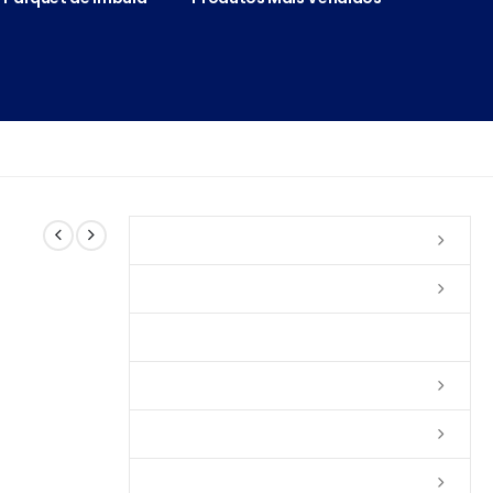
Vernizes
Seladoras
Silicone e Elastômeros
Ceras
Tintas
Colas