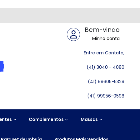
Bem-vindo
Minha conta
Entre em Contato,
(41) 3040 - 4080
(41) 99605-5329
(41) 99956-0598
entes
Complementos
Massas
Parquet de Imbuía
Produtos Mais Vendidos