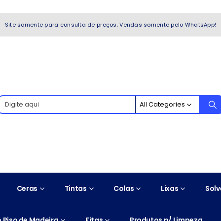
WhatsApp!
Site somente para consulta de preços. Vendas somente pelo WhatsApp!
All Categories
Ceras
Tintas
Colas
Lixas
Solv
 Piso de Madeira
Fitas
Produtos p/ Limpeza