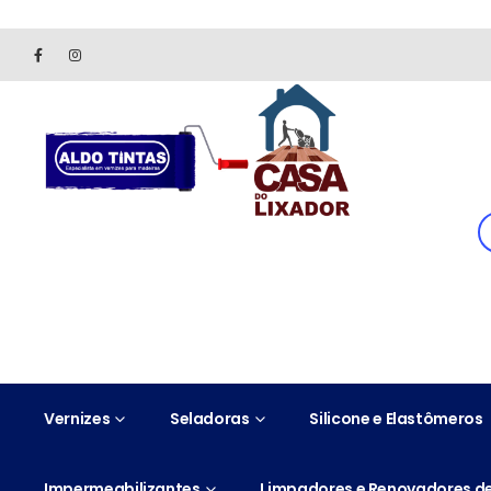
Site somente para consulta de preços. Vendas somente pelo 
Vernizes
Seladoras
Silicone e Elastômeros
Impermeabilizantes
Limpadores e Renovadores de