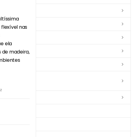
Lixas
ltíssima
Solventes
flexível nas
s
Complementos
e ela
Massas
s de madeira,
mbientes
Impermeabilizantes
Limpadores e Renovadores de
Piso de Madeira
z
Fitas
Produtos p/ Limpeza
Parquet de Imbuía