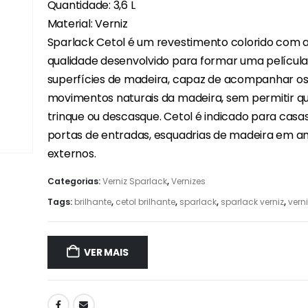
Quantidade: 3,6 L
Material: Verniz
Sparlack Cetol é um revestimento colorido com a
qualidade desenvolvido para formar uma película 
superfícies de madeira, capaz de acompanhar o
movimentos naturais da madeira, sem permitir qu
trinque ou descasque. Cetol é indicado para casa
portas de entradas, esquadrias de madeira em a
externos.
Categorias:
Verniz Sparlack
,
Vernizes
Tags:
brilhante
,
cetol brilhante
,
sparlack
,
sparlack verniz
,
verni
VER MAIS