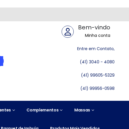
Bem-vindo
Minha conta
Entre em Contato,
(41) 3040 - 4080
(41) 99605-5329
(41) 99956-0598
entes
Complementos
Massas
Parquet de Imbuía
Produtos Mais Vendidos