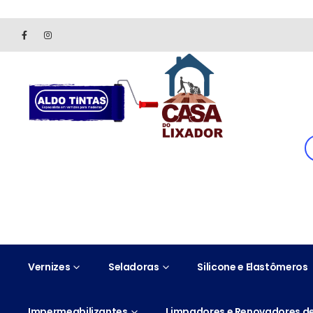
Site somente para consulta de preços. Vendas somente pelo 
Vernizes
Seladoras
Silicone e Elastômeros
Impermeabilizantes
Limpadores e Renovadores de