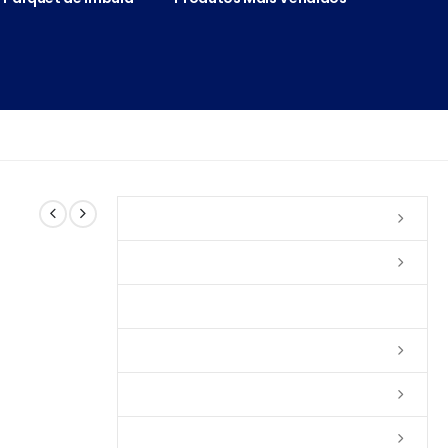
Vernizes
Seladoras
Silicone e Elastômeros
Ceras
Tintas
Colas