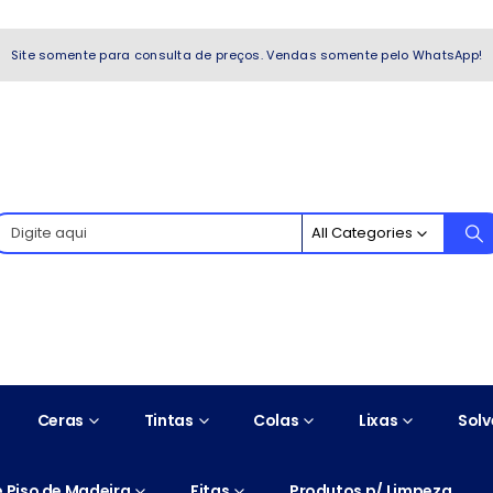
WhatsApp!
Site somente para consulta de preços. Vendas somente pelo WhatsApp!
All Categories
Ceras
Tintas
Colas
Lixas
Solv
 Piso de Madeira
Fitas
Produtos p/ Limpeza