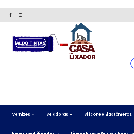
Site somente para consulta de preços. Vendas somente pelo 
Vernizes
Seladoras
Silicone e Elastômeros
Impermeabilizantes
Limpadores e Renovadores de