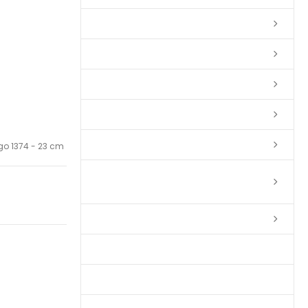
Lixas
Solventes
Complementos
Massas
Impermeabilizantes
ngo 1374 - 23 cm
Limpadores e Renovadores de
Piso de Madeira
Fitas
Produtos p/ Limpeza
Parquet de Imbuía