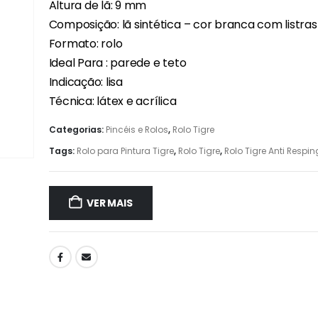
Altura de lã: 9 mm
Composição: lã sintética – cor branca com listras
Formato: rolo
Ideal Para : parede e teto
Indicação: lisa
Técnica: látex e acrílica
Categorias:
Pincéis e Rolos
,
Rolo Tigre
Tags:
Rolo para Pintura Tigre
,
Rolo Tigre
,
Rolo Tigre Anti Respi
VER MAIS