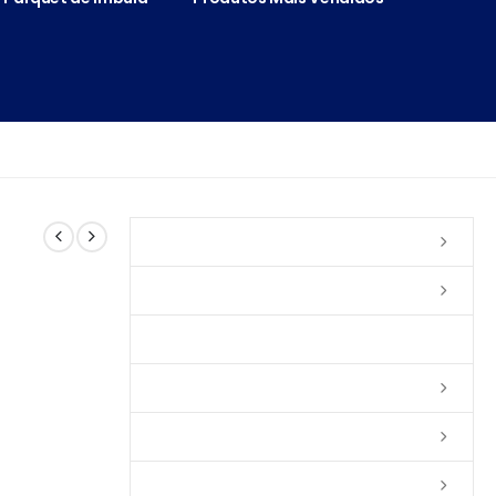
Vernizes
Seladoras
Silicone e Elastômeros
Ceras
Tintas
Colas