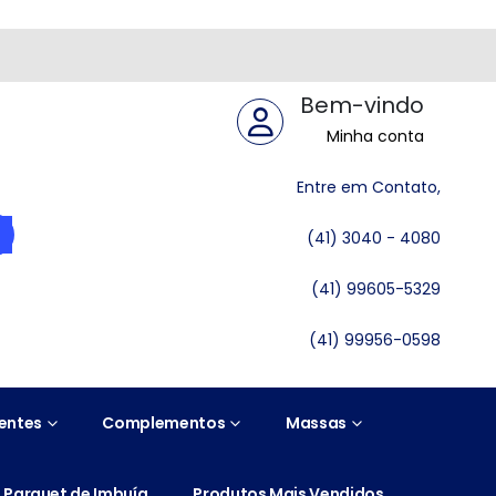
Bem-vindo
Minha conta
Entre em Contato,
(41) 3040 - 4080
(41) 99605-5329
(41) 99956-0598
entes
Complementos
Massas
Parquet de Imbuía
Produtos Mais Vendidos