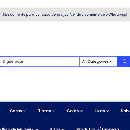
WhatsApp!
Site somente para consulta de preços. Vendas somente pelo WhatsApp!
All Categories
Ceras
Tintas
Colas
Lixas
Solv
 Piso de Madeira
Fitas
Produtos p/ Limpeza