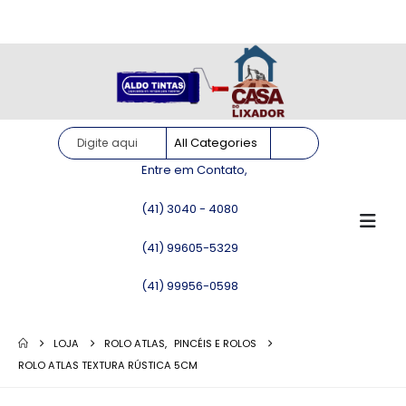
Site somente para consulta de preços. Vendas somente pelo
WhatsApp!
Entre em Contato,
(41) 3040 - 4080
(41) 99605-5329
(41) 99956-0598
LOJA
ROLO ATLAS
,
PINCÉIS E ROLOS
ROLO ATLAS TEXTURA RÚSTICA 5CM