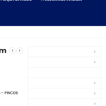
cm
Vernizes
Seladoras
Silicone e Elastômeros
Ceras
 – PINCEIS
Tintas
Colas