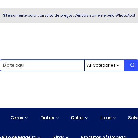
WhatsApp!
Site somente para consulta de preços. Vendas somente pelo WhatsApp!
All Categories
Ceras
Tintas
Colas
Lixas
Solv
 Piso de Madeira
Fitas
Produtos p/ Limpeza