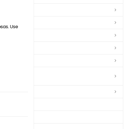
Lixas
Solventes
osas. Use
Complementos
Massas
Impermeabilizantes
Limpadores e Renovadores de
Piso de Madeira
Fitas
Produtos p/ Limpeza
Parquet de Imbuía