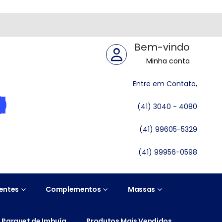
Bem-vindo
Minha conta
Entre em Contato,
(41) 3040 - 4080
(41) 99605-5329
(41) 99956-0598
entes
Complementos
Massas
Parquet de Imbuía
Produtos Mais Vendidos