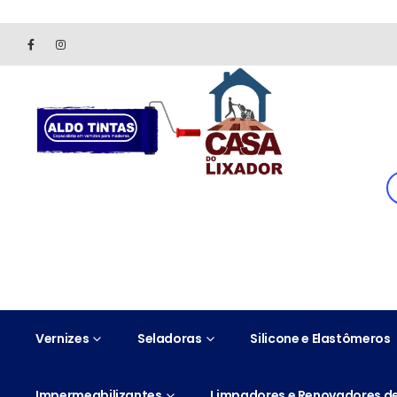
Site somente para consulta de preços. Vendas somente pelo 
Vernizes
Seladoras
Silicone e Elastômeros
Impermeabilizantes
Limpadores e Renovadores de