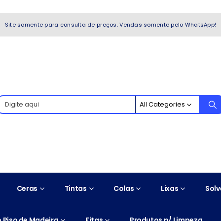
WhatsApp!
Site somente para consulta de preços. Vendas somente pelo WhatsApp!
All Categories
Ceras
Tintas
Colas
Lixas
Solv
 Piso de Madeira
Fitas
Produtos p/ Limpeza