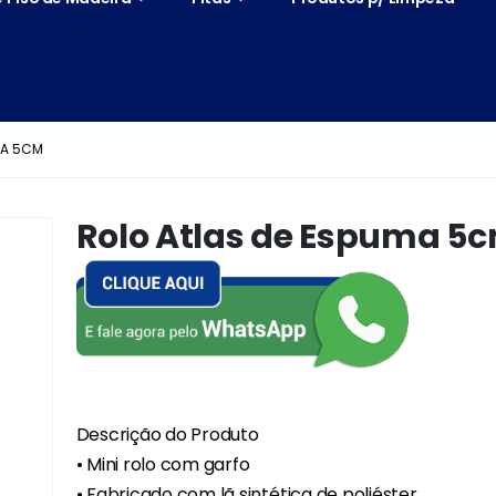
MA 5CM
Rolo Atlas de Espuma 5
Descrição do Produto
• Mini rolo com garfo
• Fabricado com lã sintética de poliéster