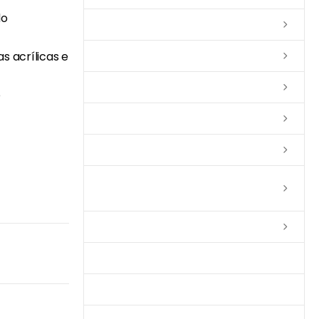
do
Lixas
as acrílicas e
Solventes
Complementos
o
Massas
Impermeabilizantes
Limpadores e Renovadores de
Piso de Madeira
Fitas
Produtos p/ Limpeza
Parquet de Imbuía