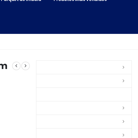
cm
Vernizes
Seladoras
Silicone e Elastômeros
Ceras
Tintas
Colas