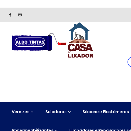
Site somente para consulta de preços. Vendas somente pelo 
Vernizes
Seladoras
Silicone e Elastômeros
Impermeabilizantes
Limpadores e Renovadores de