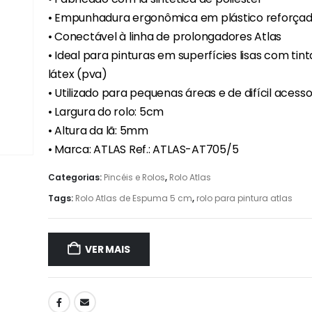
• Empunhadura ergonômica em plástico reforça
• Conectável à linha de prolongadores Atlas
• Ideal para pinturas em superfícies lisas com tint
látex (pva)
• Utilizado para pequenas áreas e de difícil acess
• Largura do rolo: 5cm
• Altura da lã: 5mm
• Marca: ATLAS Ref.: ATLAS-AT705/5
Categorias:
Pincéis e Rolos
,
Rolo Atlas
Tags:
Rolo Atlas de Espuma 5 cm
,
rolo para pintura atlas
VER MAIS