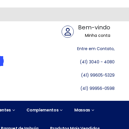
Bem-vindo
Minha conta
Entre em Contato,
(41) 3040 - 4080
(41) 99605-5329
(41) 99956-0598
entes
Complementos
Massas
Parquet de Imbuía
Produtos Mais Vendidos