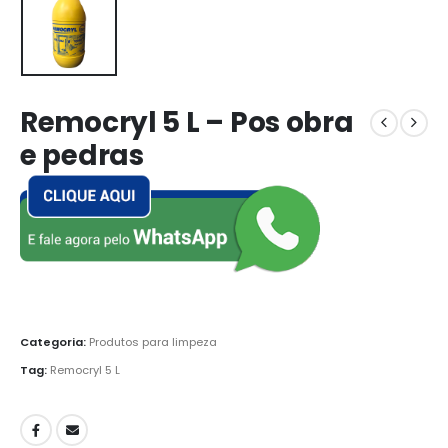
Remocryl 5 L – Pos obra
e pedras
Categoria:
Produtos para limpeza
Tag:
Remocryl 5 L