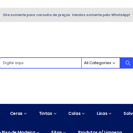
WhatsApp!
Site somente para consulta de preços. Vendas somente pelo WhatsApp!
All Categories
Ceras
Tintas
Colas
Lixas
Solv
 Piso de Madeira
Fitas
Produtos p/ Limpeza