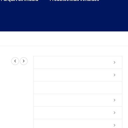
Vernizes
Seladoras
Silicone e Elastômeros
Ceras
Tintas
Colas