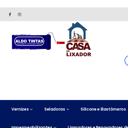
Site somente para consulta de preços. Vendas somente pelo 
Vernizes
Seladoras
Silicone e Elastômeros
Impermeabilizantes
Limpadores e Renovadores de