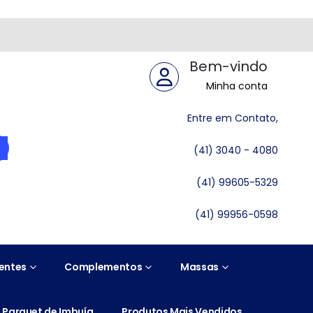
Bem-vindo
Minha conta
Entre em Contato,
(41) 3040 - 4080
(41) 99605-5329
(41) 99956-0598
entes
Complementos
Massas
Parquet de Imbuía
Produtos Mais Vendidos