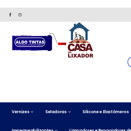
Site somente para consulta de preços. Vendas somente pelo 
Vernizes
Seladoras
Silicone e Elastômeros
Impermeabilizantes
Limpadores e Renovadores de