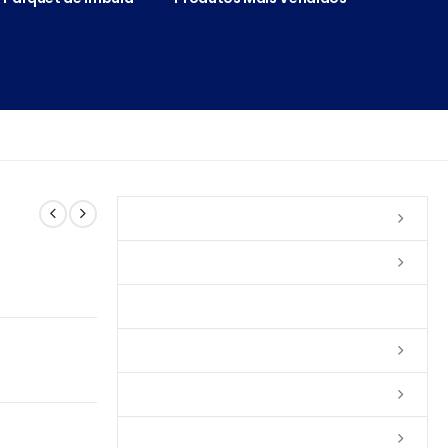
Vernizes
Seladoras
Silicone e Elastômeros
Ceras
Tintas
Colas