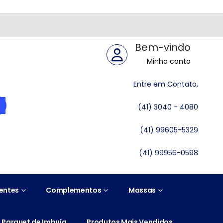
Bem-vindo
Minha conta
Entre em Contato,
(41) 3040 - 4080
(41) 99605-5329
(41) 99956-0598
entes
Complementos
Massas
Parquet de Imbuía
Produtos Mais Vendidos