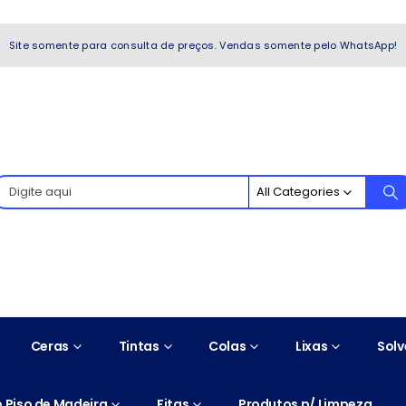
WhatsApp!
Site somente para consulta de preços. Vendas somente pelo WhatsApp!
All Categories
Ceras
Tintas
Colas
Lixas
Solv
 Piso de Madeira
Fitas
Produtos p/ Limpeza