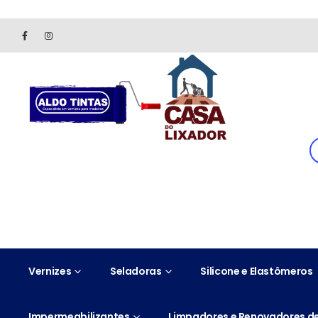
Site somente para consulta de preços. Vendas somente pelo 
Vernizes
Seladoras
Silicone e Elastômeros
Impermeabilizantes
Limpadores e Renovadores de