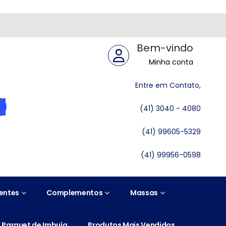
Bem-vindo
Minha conta
Entre em Contato,
(41) 3040 - 4080
(41) 99605-5329
(41) 99956-0598
entes
Complementos
Massas
Parquet de Imbuía
Produtos Mais Vendidos