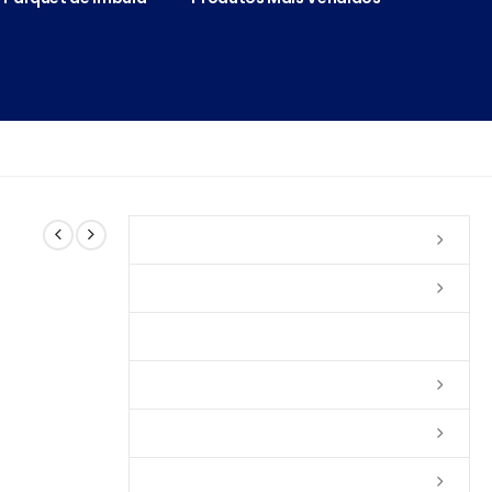
Vernizes
Seladoras
Silicone e Elastômeros
Ceras
Tintas
Colas