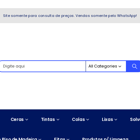
WhatsApp!
Site somente para consulta de preços. Vendas somente pelo WhatsApp!
All Categories
Ceras
Tintas
Colas
Lixas
Solv
 Piso de Madeira
Fitas
Produtos p/ Limpeza