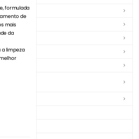
de, formulada
Lixas
zamento de
os mais
Solventes
ade da
Complementos
a a limpeza
Massas
 melhor
Impermeabilizantes
Limpadores e Renovadores de
Piso de Madeira
Fitas
Produtos p/ Limpeza
Parquet de Imbuía