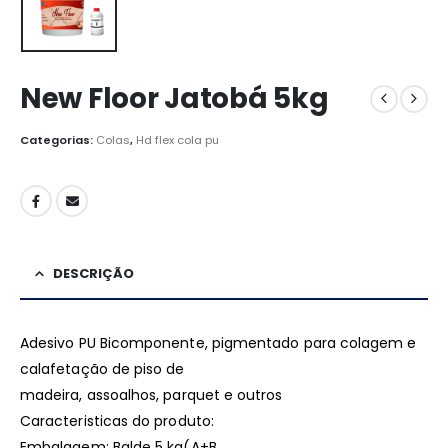
New Floor Jatobá 5kg
Categorias:
Colas
,
Hd flex cola pu
DESCRIÇÃO
Adesivo PU Bicomponente, pigmentado para colagem e
calafetação de piso de
madeira, assoalhos, parquet e outros
Caracteristicas do produto:
Embalagem: Balde 5 kg(A+B