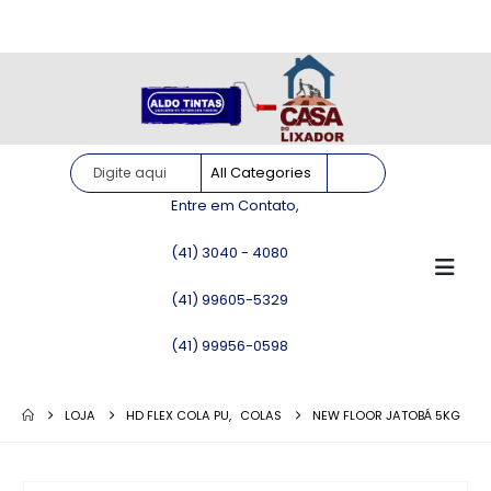
Site somente para consulta de preços. Vendas somente pelo
WhatsApp!
Entre em Contato,
(41) 3040 - 4080
(41) 99605-5329
(41) 99956-0598
LOJA
HD FLEX COLA PU
,
COLAS
NEW FLOOR JATOBÁ 5KG