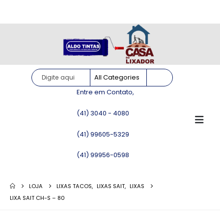
Site somente para consulta de preços. Vendas somente pelo
WhatsApp!
Entre em Contato,
(41) 3040 - 4080
(41) 99605-5329
(41) 99956-0598
LOJA
LIXAS TACOS
,
LIXAS SAIT
,
LIXAS
LIXA SAIT CH-S – 80