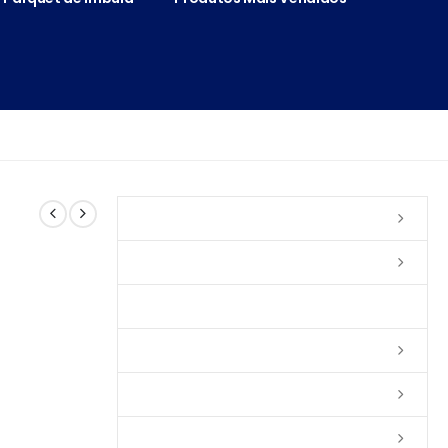
Vernizes
Seladoras
Silicone e Elastômeros
Ceras
Tintas
Colas