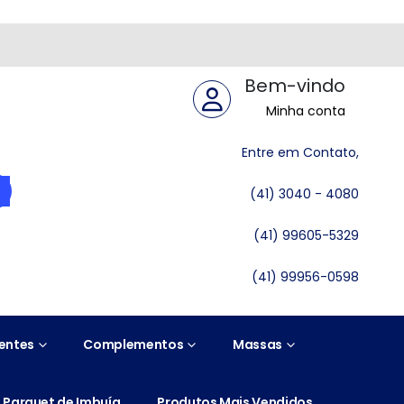
Bem-vindo
Minha conta
Entre em Contato,
(41) 3040 - 4080
(41) 99605-5329
(41) 99956-0598
entes
Complementos
Massas
Parquet de Imbuía
Produtos Mais Vendidos