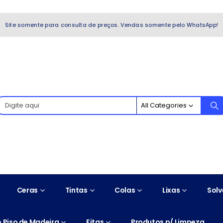
WhatsApp!
Site somente para consulta de preços. Vendas somente pelo WhatsApp!
All Categories
Ceras
Tintas
Colas
Lixas
Solv
 Piso de Madeira
Fitas
Produtos p/ Limpeza