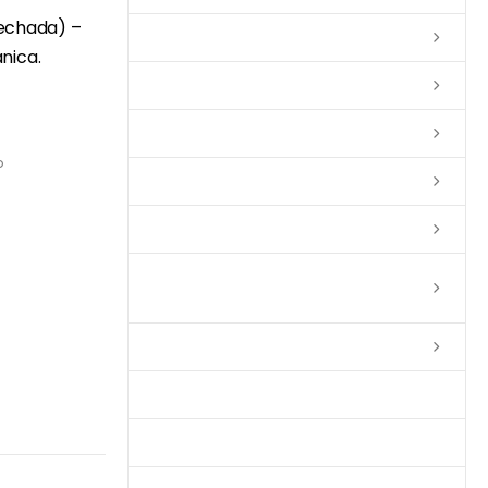
Fechada) –
Lixas
nica.
Solventes
Complementos
o
Massas
Impermeabilizantes
Limpadores e Renovadores de
Piso de Madeira
Fitas
Produtos p/ Limpeza
Parquet de Imbuía