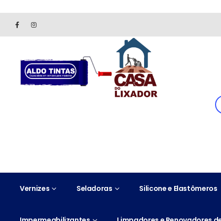
Site somente para consulta de preços. Vendas somente pelo 
Vernizes
Seladoras
Silicone e Elastômeros
Impermeabilizantes
Limpadores e Renovadores de