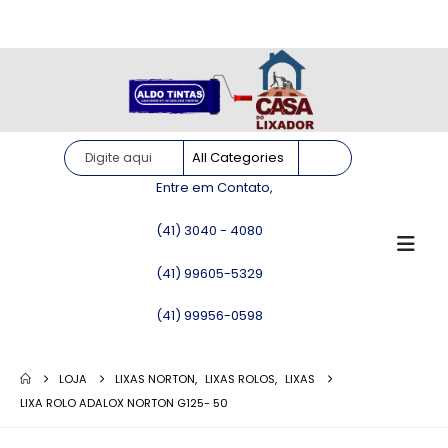
Site somente para consulta de preços. Vendas somente pelo
WhatsApp!
Entre em Contato,
(41) 3040 - 4080
(41) 99605-5329
(41) 99956-0598
LOJA
LIXAS NORTON
,
LIXAS ROLOS
,
LIXAS
LIXA ROLO ADALOX NORTON G125- 50