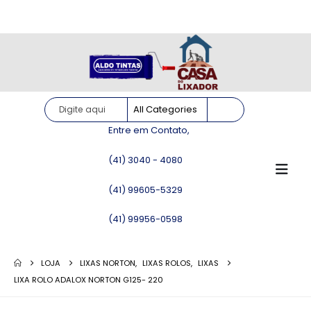
Site somente para consulta de preços. Vendas somente pelo
WhatsApp!
Entre em Contato,
(41) 3040 - 4080
(41) 99605-5329
(41) 99956-0598
LOJA
LIXAS NORTON
,
LIXAS ROLOS
,
LIXAS
LIXA ROLO ADALOX NORTON G125- 220