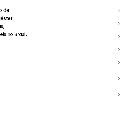
o de
Lixas
éster.
Solventes
s,
s no Brasil.
Complementos
Massas
Impermeabilizantes
Limpadores e Renovadores de
Piso de Madeira
Fitas
Produtos p/ Limpeza
Parquet de Imbuía