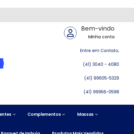
Bem-vindo
Minha conta
Entre em Contato,
(41) 3040 - 4080
(41) 99605-5329
(41) 99956-0598
entes
Complementos
Massas
Parquet de Imbuía
Produtos Mais Vendidos