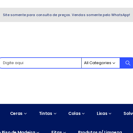
WhatsApp!
Site somente para consulta de preços. Vendas somente pelo WhatsApp!
All Categories
Ceras
Tintas
Colas
Lixas
Solv
 Piso de Madeira
Fitas
Produtos p/ Limpeza