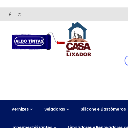
Site somente para consulta de preços. Vendas somente pelo 
Vernizes
Seladoras
Silicone e Elastômeros
Impermeabilizantes
Limpadores e Renovadores de