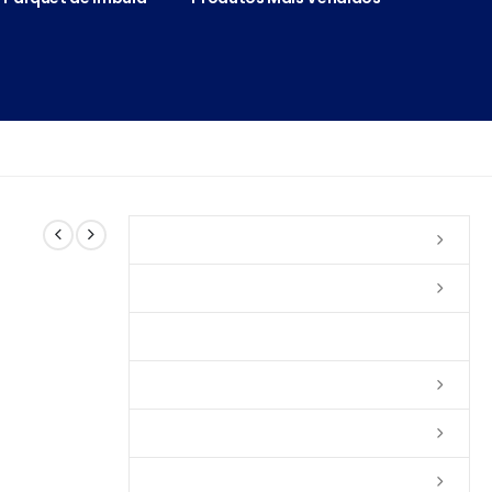
Vernizes
Seladoras
Silicone e Elastômeros
Ceras
Tintas
Colas