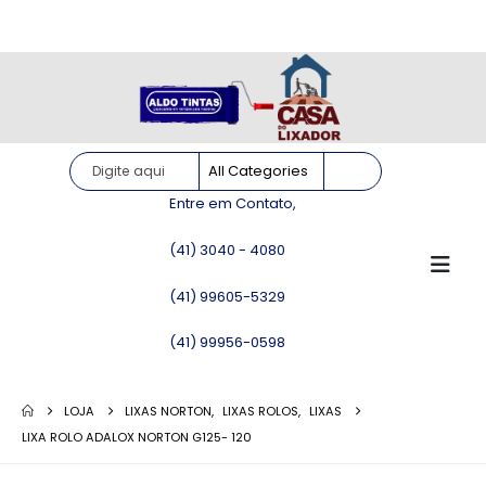
Site somente para consulta de preços. Vendas somente pelo
WhatsApp!
Entre em Contato,
(41) 3040 - 4080
(41) 99605-5329
(41) 99956-0598
LOJA
LIXAS NORTON
,
LIXAS ROLOS
,
LIXAS
LIXA ROLO ADALOX NORTON G125- 120