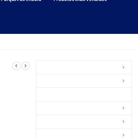
Vernizes
Seladoras
Silicone e Elastômeros
Ceras
Tintas
Colas