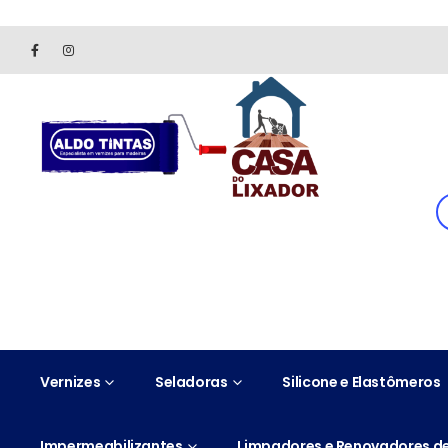
Site somente para consulta de preços. Vendas somente pelo 
Vernizes
Seladoras
Silicone e Elastômeros
Impermeabilizantes
Limpadores e Renovadores de