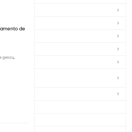
Lixas
Solventes
abamento de
Complementos
Massas
de gesso
,
Impermeabilizantes
Limpadores e Renovadores de
Piso de Madeira
Fitas
Produtos p/ Limpeza
Parquet de Imbuía