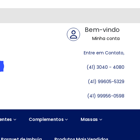
Bem-vindo
Minha conta
Entre em Contato,
(41) 3040 - 4080
(41) 99605-5329
(41) 99956-0598
entes
Complementos
Massas
Parquet de Imbuía
Produtos Mais Vendidos