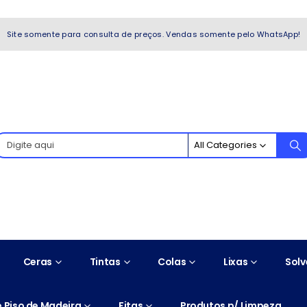
WhatsApp!
Site somente para consulta de preços. Vendas somente pelo WhatsApp!
All Categories
Ceras
Tintas
Colas
Lixas
Solv
 Piso de Madeira
Fitas
Produtos p/ Limpeza