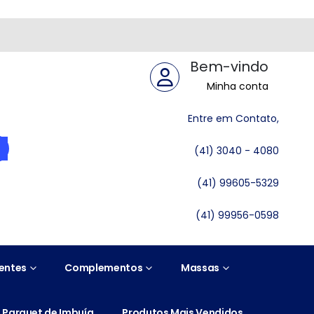
Bem-vindo
Minha conta
Entre em Contato,
(41) 3040 - 4080
(41) 99605-5329
(41) 99956-0598
entes
Complementos
Massas
Parquet de Imbuía
Produtos Mais Vendidos