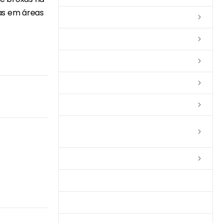
ras em áreas
Lixas
Solventes
Complementos
Massas
Impermeabilizantes
Limpadores e Renovadores de
Piso de Madeira
Fitas
Produtos p/ Limpeza
Parquet de Imbuía