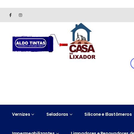
Site somente para consulta de preços. Vendas somente pelo 
Vernizes
Seladoras
Silicone e Elastômeros
Impermeabilizantes
Limpadores e Renovadores de