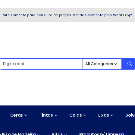
WhatsApp!
Site somente para consulta de preços. Vendas somente pelo WhatsApp!
All Categories
Ceras
Tintas
Colas
Lixas
Solv
 Piso de Madeira
Fitas
Produtos p/ Limpeza