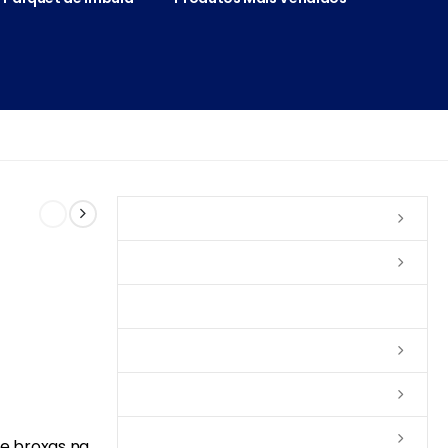
Vernizes
Seladoras
Silicone e Elastômeros
Ceras
Tintas
Colas
 e broxas na