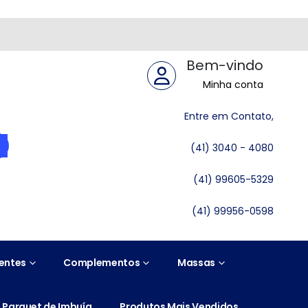
Bem-vindo
Minha conta
Entre em Contato,
(41) 3040 - 4080
(41) 99605-5329
(41) 99956-0598
entes
Complementos
Massas
Parquet de Imbuía
Produtos Mais Vendidos