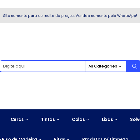
WhatsApp!
Site somente para consulta de preços. Vendas somente pelo WhatsApp!
All Categories
Ceras
Tintas
Colas
Lixas
Solv
 Piso de Madeira
Fitas
Produtos p/ Limpeza