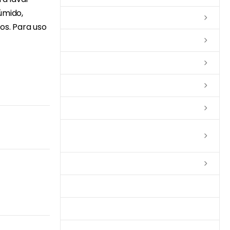
úmido,
Lixas
os. Para uso
Solventes
Complementos
Massas
Impermeabilizantes
Limpadores e Renovadores de
Piso de Madeira
Fitas
Produtos p/ Limpeza
Parquet de Imbuía