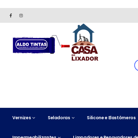
Site somente para consulta de preços. Vendas somente pelo 
Vernizes
Seladoras
Silicone e Elastômeros
Impermeabilizantes
Limpadores e Renovadores de