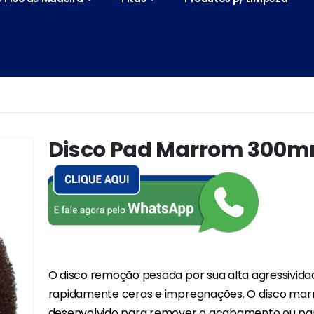
Disco Pad Marrom 300
O disco remoção pesada por sua alta agressivid
rapidamente ceras e impregnações. O disco mar
desenvolvido para remover o acabamento ou par