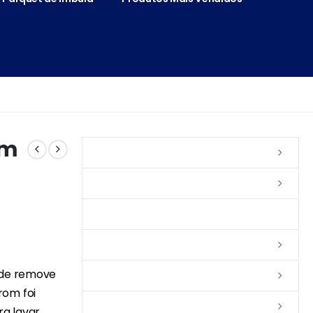
mm
Vernizes
Seladoras
Silicone e Elastômeros
Ceras
ade remove
Tintas
rom foi
Colas
a lavar