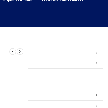
Vernizes
Seladoras
Silicone e Elastômeros
Ceras
Tintas
Colas