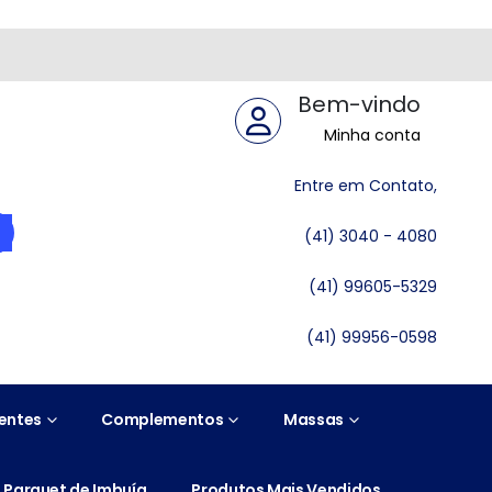
Bem-vindo
Minha conta
Entre em Contato,
(41) 3040 - 4080
(41) 99605-5329
(41) 99956-0598
entes
Complementos
Massas
Parquet de Imbuía
Produtos Mais Vendidos