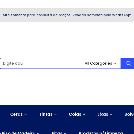
WhatsApp!
Site somente para consulta de preços. Vendas somente pelo WhatsApp!
All Categories
Ceras
Tintas
Colas
Lixas
Solv
 Piso de Madeira
Fitas
Produtos p/ Limpeza