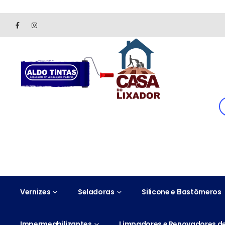
Site somente para consulta de preços. Vendas somente pelo 
Vernizes
Seladoras
Silicone e Elastômeros
Impermeabilizantes
Limpadores e Renovadores de