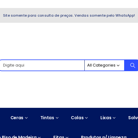
WhatsApp!
Site somente para consulta de preços. Vendas somente pelo WhatsApp!
All Categories
Ceras
Tintas
Colas
Lixas
Solv
 Piso de Madeira
Fitas
Produtos p/ Limpeza