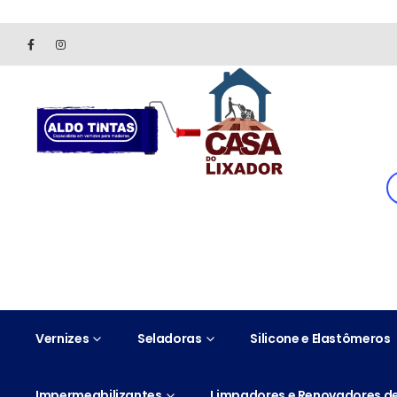
Site somente para consulta de preços. Vendas somente pelo 
Vernizes
Seladoras
Silicone e Elastômeros
Impermeabilizantes
Limpadores e Renovadores de