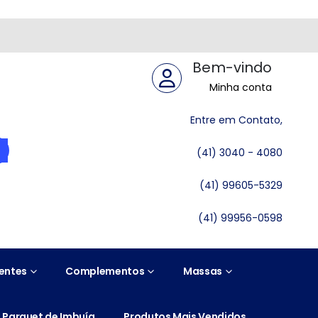
Bem-vindo
Minha conta
Entre em Contato,
(41) 3040 - 4080
(41) 99605-5329
(41) 99956-0598
entes
Complementos
Massas
Parquet de Imbuía
Produtos Mais Vendidos