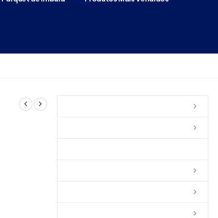
Vernizes
Seladoras
Silicone e Elastômeros
Ceras
Tintas
Colas