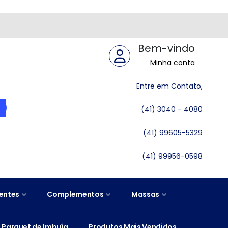
Bem-vindo
Minha conta
Entre em Contato,
(41) 3040 - 4080
(41) 99605-5329
(41) 99956-0598
entes
Complementos
Massas
Parquet de Imbuía
Produtos Mais Vendidos