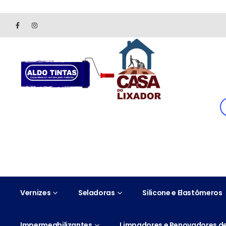
Site somente para consulta de preços. Vendas somente pelo 
Vernizes
Seladoras
Silicone e Elastômeros
Impermeabilizantes
Limpadores e Renovadores de