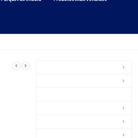
Vernizes
Seladoras
Silicone e Elastômeros
Ceras
Tintas
Colas