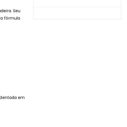
Produtos Mais Vendidos
deira. Seu
Contato
ua fórmula
a dentada em