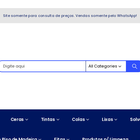
WhatsApp!
Site somente para consulta de preços. Vendas somente pelo WhatsApp!
All Categories
Ceras
Tintas
Colas
Lixas
Solv
 Piso de Madeira
Fitas
Produtos p/ Limpeza