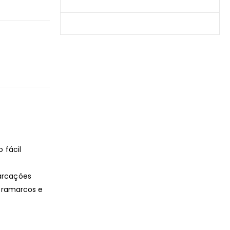
Produtos Mais Vendidos
Contato
 fácil
rcações
ntramarcos e