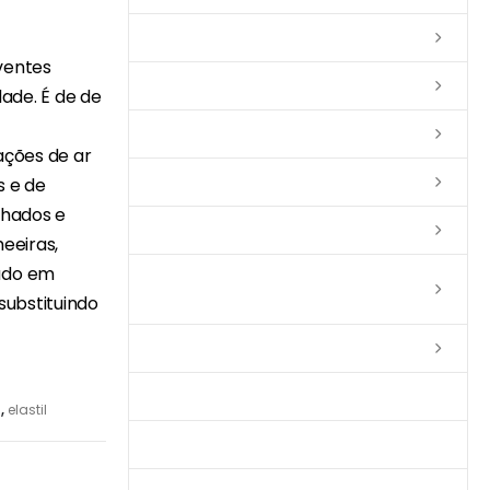
Lixas
ventes
Solventes
dade. É de de
Complementos
ções de ar
Massas
s e de
elhados e
Impermeabilizantes
meeiras,
zado em
Limpadores e Renovadores de
Piso de Madeira
substituindo
Fitas
Produtos p/ Limpeza
l
,
elastil
Parquet de Imbuía