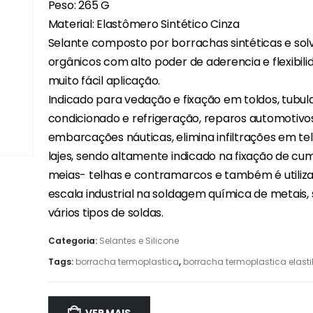
Peso: 265 G
Material: Elastômero Sintético Cinza
Selante composto por borrachas sintéticas e sol
orgânicos com alto poder de aderencia e flexibili
muito fácil aplicação.
Indicado para vedação e fixação em toldos, tubula
condicionado e refrigeração, reparos automotivo
embarcações náuticas, elimina infiltrações em t
lajes, sendo altamente indicado na fixação de cu
meias- telhas e contramarcos e também é utili
escala industrial na soldagem química de metais, 
vários tipos de soldas.
Categoria:
Selantes e Silicone
Tags:
borracha termoplastica
,
borracha termoplastica elasti
VER MAIS