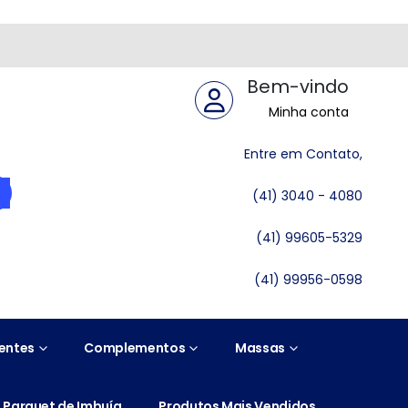
Bem-vindo
Minha conta
Entre em Contato,
(41) 3040 - 4080
(41) 99605-5329
(41) 99956-0598
entes
Complementos
Massas
Parquet de Imbuía
Produtos Mais Vendidos