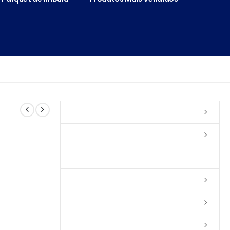
Vernizes
Seladoras
Silicone e Elastômeros
Ceras
Tintas
Colas