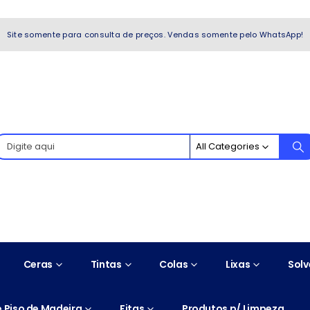
WhatsApp!
Site somente para consulta de preços. Vendas somente pelo WhatsApp!
All Categories
Ceras
Tintas
Colas
Lixas
Solv
 Piso de Madeira
Fitas
Produtos p/ Limpeza