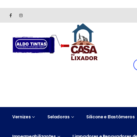
Site somente para consulta de preços. Vendas somente pelo 
Vernizes
Seladoras
Silicone e Elastômeros
Impermeabilizantes
Limpadores e Renovadores de