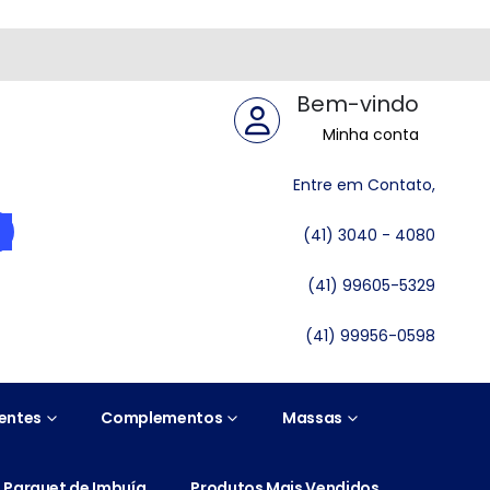
Bem-vindo
Minha conta
Entre em Contato,
(41) 3040 - 4080
(41) 99605-5329
(41) 99956-0598
entes
Complementos
Massas
Parquet de Imbuía
Produtos Mais Vendidos