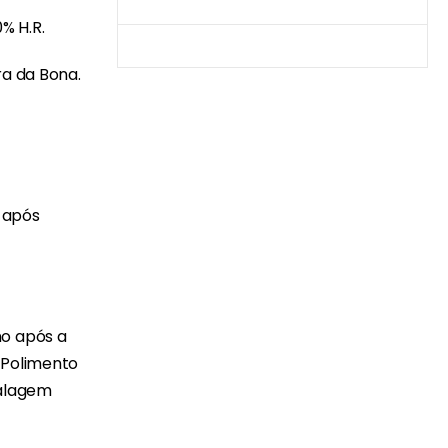
Produtos Mais Vendidos
% H.R.
Contato
ra da Bona.
 após
no após a
 Polimento
balagem