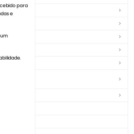
ncebido para
Lixas
adas e
Solventes
o um
Complementos
Massas
bilidade.
Impermeabilizantes
Limpadores e Renovadores de
Piso de Madeira
Fitas
Produtos p/ Limpeza
Parquet de Imbuía