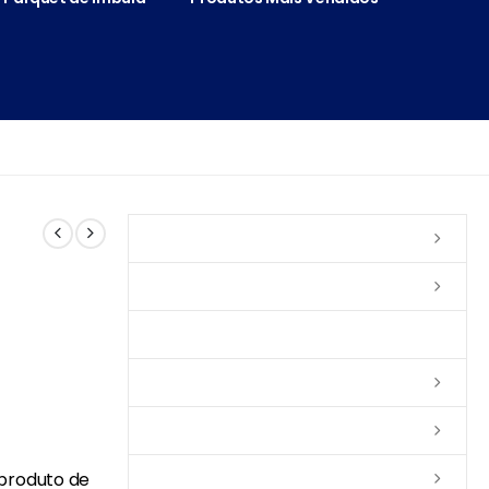
Vernizes
Seladoras
Silicone e Elastômeros
Ceras
Tintas
produto de
Colas