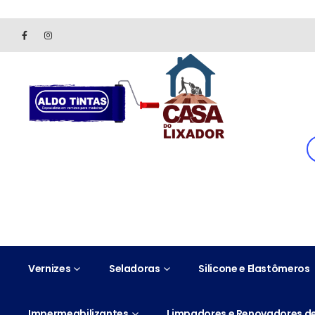
Site somente para consulta de preços. Vendas somente pelo 
Vernizes
Seladoras
Silicone e Elastômeros
Impermeabilizantes
Limpadores e Renovadores de