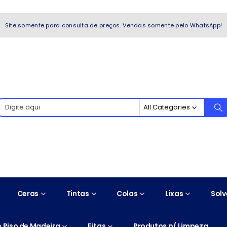
WhatsApp!
Site somente para consulta de preços. Vendas somente pelo WhatsApp!
All Categories
Ceras
Tintas
Colas
Lixas
Solv
 Piso de Madeira
Fitas
Produtos p/ Limpeza