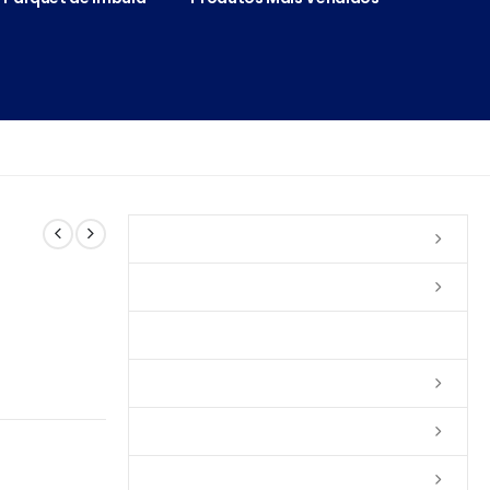
Vernizes
Seladoras
Silicone e Elastômeros
Ceras
Tintas
Colas