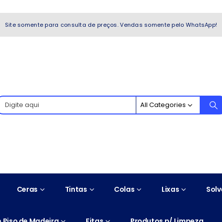
WhatsApp!
Site somente para consulta de preços. Vendas somente pelo WhatsApp!
All Categories
Ceras
Tintas
Colas
Lixas
Solv
 Piso de Madeira
Fitas
Produtos p/ Limpeza