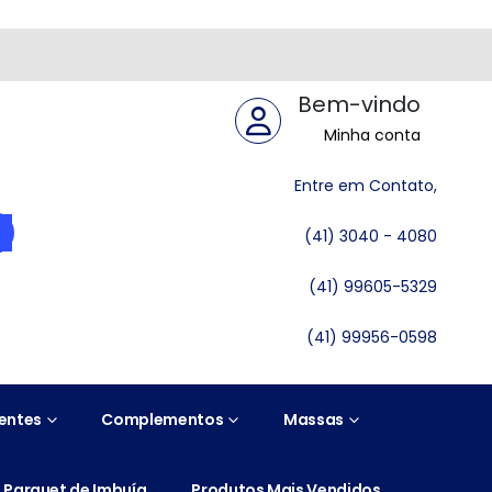
Bem-vindo
Minha conta
Entre em Contato,
(41) 3040 - 4080
(41) 99605-5329
(41) 99956-0598
entes
Complementos
Massas
Parquet de Imbuía
Produtos Mais Vendidos