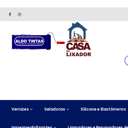
Site somente para consulta de preços. Vendas somente pelo 
Vernizes
Seladoras
Silicone e Elastômeros
Impermeabilizantes
Limpadores e Renovadores de