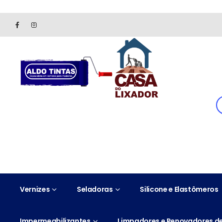
Site somente para consulta de preços. Vendas somente pelo 
Vernizes
Seladoras
Silicone e Elastômeros
Impermeabilizantes
Limpadores e Renovadores de