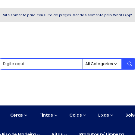
WhatsApp!
Site somente para consulta de preços. Vendas somente pelo WhatsApp!
All Categories
Ceras
Tintas
Colas
Lixas
Solv
 Piso de Madeira
Fitas
Produtos p/ Limpeza