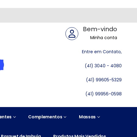
Bem-vindo
Minha conta
Entre em Contato,
(41) 3040 - 4080
(41) 99605-5329
(41) 99956-0598
entes
Complementos
Massas
Parquet de Imbuía
Produtos Mais Vendidos