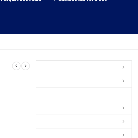
Vernizes
Seladoras
Silicone e Elastômeros
Ceras
Tintas
Colas