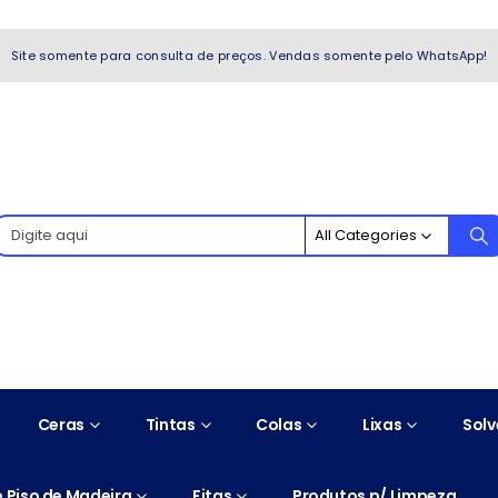
WhatsApp!
Site somente para consulta de preços. Vendas somente pelo WhatsApp!
All Categories
Ceras
Tintas
Colas
Lixas
Solv
 Piso de Madeira
Fitas
Produtos p/ Limpeza