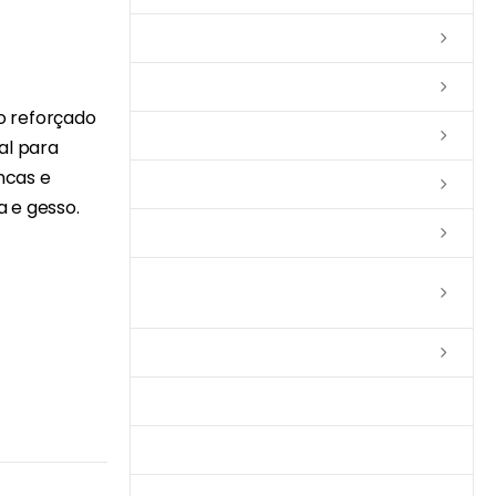
Lixas
Solventes
o reforçado
Complementos
al para
ncas e
Massas
 e gesso.
Impermeabilizantes
Limpadores e Renovadores de
Piso de Madeira
Fitas
Produtos p/ Limpeza
Parquet de Imbuía