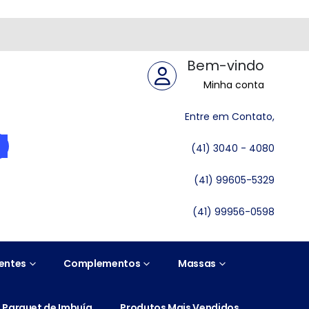
Bem-vindo
Minha conta
Entre em Contato,
(41) 3040 - 4080
(41) 99605-5329
(41) 99956-0598
entes
Complementos
Massas
Parquet de Imbuía
Produtos Mais Vendidos