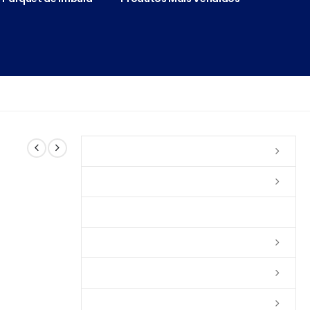
Vernizes
Seladoras
Silicone e Elastômeros
Ceras
Tintas
Colas