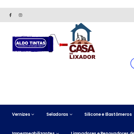
Site somente para consulta de preços. Vendas somente pelo 
Vernizes
Seladoras
Silicone e Elastômeros
Impermeabilizantes
Limpadores e Renovadores de