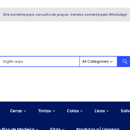
WhatsApp!
Site somente para consulta de preços. Vendas somente pelo WhatsApp!
All Categories
Ceras
Tintas
Colas
Lixas
Solv
 Piso de Madeira
Fitas
Produtos p/ Limpeza