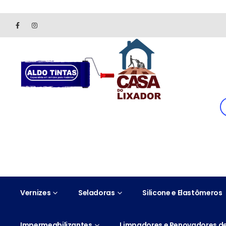
Site somente para consulta de preços. Vendas somente pelo 
Vernizes
Seladoras
Silicone e Elastômeros
Impermeabilizantes
Limpadores e Renovadores de