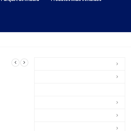
Vernizes
Seladoras
Silicone e Elastômeros
Ceras
Tintas
Colas