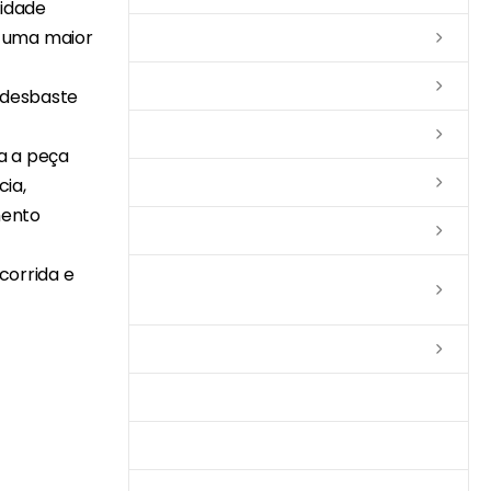
lidade
 uma maior
Lixas
Solventes
 desbaste
Complementos
ia a peça
Massas
cia,
mento
Impermeabilizantes
corrida e
Limpadores e Renovadores de
Piso de Madeira
Fitas
Produtos p/ Limpeza
Parquet de Imbuía