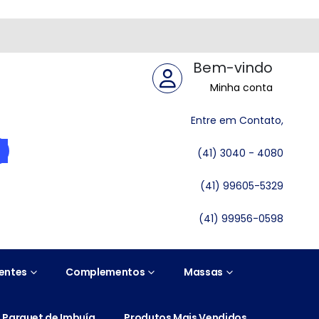
Bem-vindo
Minha conta
Entre em Contato,
(41) 3040 - 4080
(41) 99605-5329
(41) 99956-0598
entes
Complementos
Massas
Parquet de Imbuía
Produtos Mais Vendidos