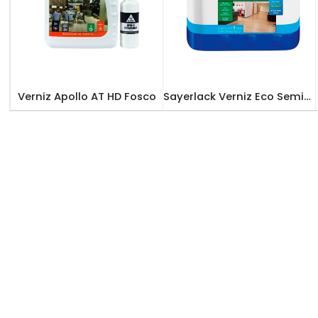
VERNIZ ANNOVA
,
VERNIZ APOLLO
,
VERNIZES
VERNIZ SAYERLACK
,
VERNIZES
Verniz Apollo AT HD Fosco
Sayerlack Verniz Eco Semi-Brilho 5L