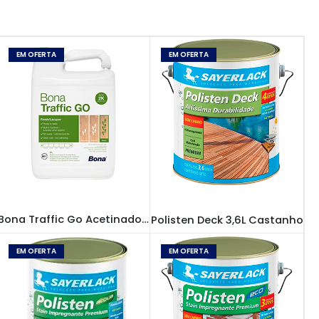
EM OFERTA
EM OFERTA
VERNIZ BONA
,
VERNIZES
VERNIZ SAYERLACK
Bona Traffic Go Acetinado 5L
Polisten Deck 3,6L Castanho
EM OFERTA
EM OFERTA